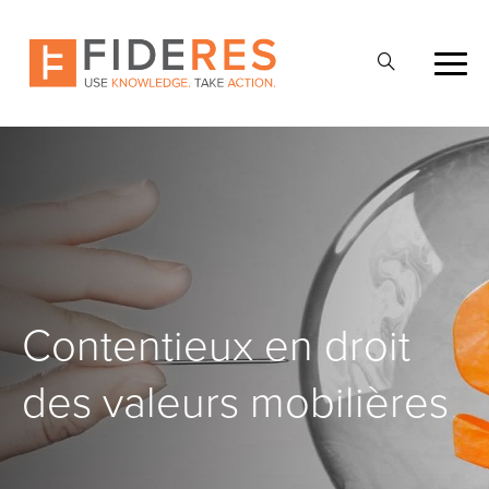
Skip
to
Ouvrir
main
la
content
recherche
Contentieux en droit
des valeurs mobilières