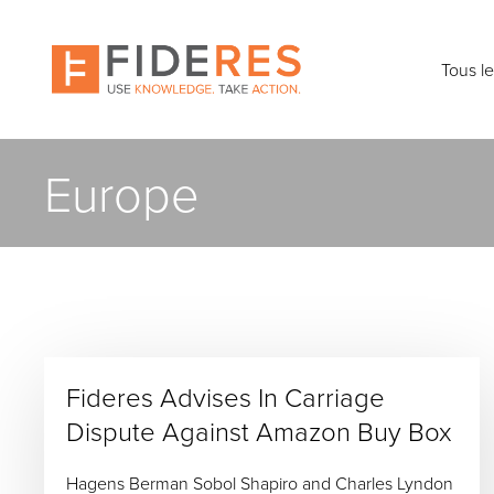
Skip
to
main
Tous l
content
Europe
Fideres Advises In Carriage
Dispute Against Amazon Buy Box
Hagens Berman Sobol Shapiro and Charles Lyndon